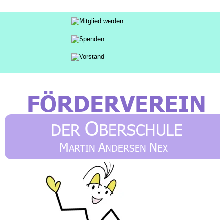
FÖRDERVEREIN 
O
DER 
BERSCHULE 
“M
A
N
”
ARTIN 
NDERSEN 
EXÖ