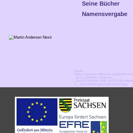
Seine Bücher 
Namensvergabe
Quelle: 
https://commons.wikimedia.org/wiki/File:Fo
_df_ps_0000061_Bildnisse_-
_Portr%C3%A4ts_%5E_K%C3%BCnstlerbil
e_-_K%C3%BCnstlerportr%C3%A4.jpg