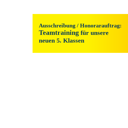
Ausschreibung / Honorarauftrag:
Teamtraining
 für unsere 
neuen 5. Klassen
Für das kommende Schuljahr suchen wir ein
qualifizierte/n externe/n Partner/in bzw. 
Erlebnispädagoge/in zur Durchführung ein
dreitägigen Teamtrainings für unsere 
neuzusammengesetzten 5. Klassen.
Ziel ist es, den Schülerinnen und Schülern e
optimalen Start in ihren neuen Lebensabschni
unserer Schule zu ermöglichen und von Begi
eine starke, von Respekt geprägte Gemeinsc
aufzubauen.
Zusendungen bis zum: 10.08.2026