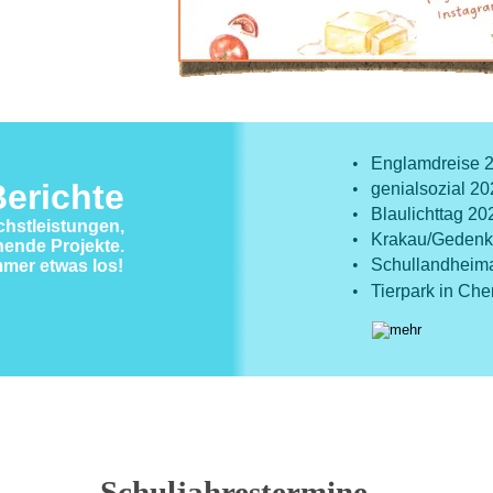
•
Englamdreise 
erichte
•
genialsozial 2
•
Blaulichttag 20
chstleistungen, 
•
Krakau/Gedenks
ende Projekte. 
•
Schullandheimau
immer etwas los!
•
Tierpark in Ch
Schuljahrestermine