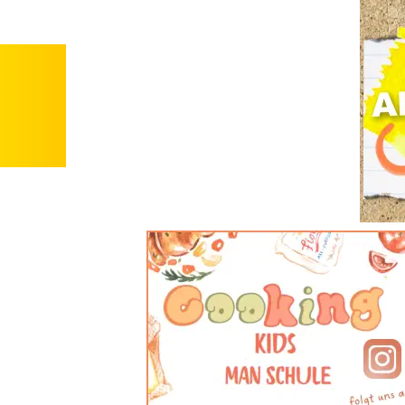
e/n 
es 
inen 
tt an 
nn an 
haft 